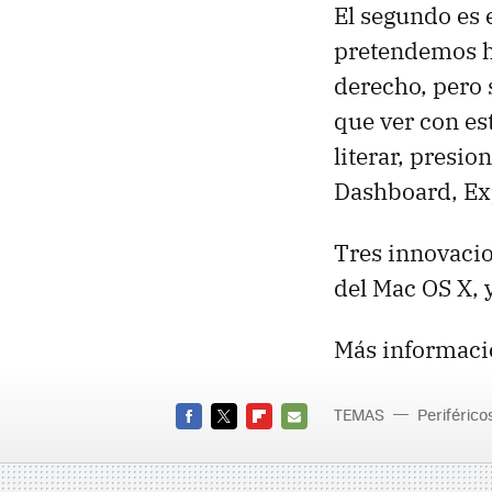
El segundo es e
pretendemos ha
derecho, pero 
que ver con est
literar, presio
Dashboard, Exp
Tres innovaci
del Mac OS X, 
Más informaci
TEMAS
Periférico
FACEBOOK
TWITTER
FLIPBOARD
E-
MAIL