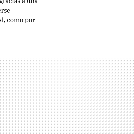
gracias a una
erse
cal, como por