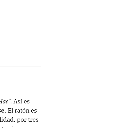
 Mac"
. Así es
se
. El ratón es
idad, por tres