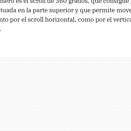
imero es el scroll de 360 grados, que consigue 
situada en la parte superior y que permite mov
to por el scroll horizontal, como por el verti
.