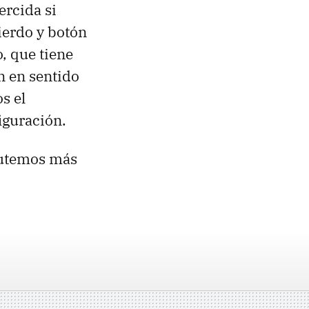
ercida si
ierdo y botón
, que tiene
ón en sentido
s el
iguración.
rutemos más