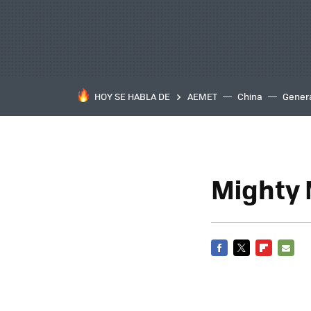
HOY SE HABLA DE
AEMET
China
Gener
Mighty 
FACEBOOK
TWITTER
FLIPBOARD
E-
MAIL