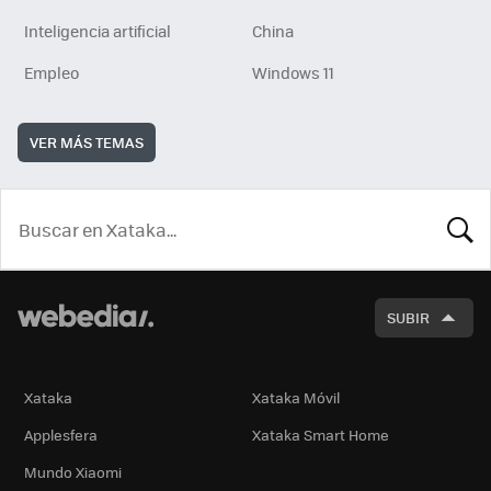
Inteligencia artificial
China
Empleo
Windows 11
VER MÁS TEMAS
BUSCA
SUBIR
Xataka
Xataka Móvil
Applesfera
Xataka Smart Home
Mundo Xiaomi