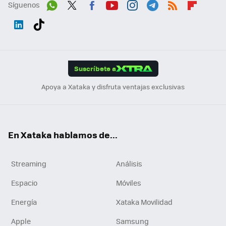
Síguenos
Wh
Twit
Fac
You
Inst
Tele
RSS
Flip
ats
ter
ebo
tub
agr
gra
boa
Link
Tikt
App
ok
e
am
m
rd
edI
ok
Suscríbete a
n
Apoya a Xataka y disfruta ventajas exclusivas
En Xataka hablamos de...
Streaming
Análisis
Espacio
Móviles
Energía
Xataka Movilidad
Apple
Samsung