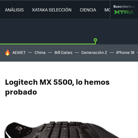
Suscríbete a
ANÁLISIS
XATAKA SELECCIÓN
CIENCIA
MOVILIDAD
HOY SE HABLA DE
AEMET
China
Bill Gates
Generación Z
iPhone 18
Logitech MX 5500, lo hemos
probado