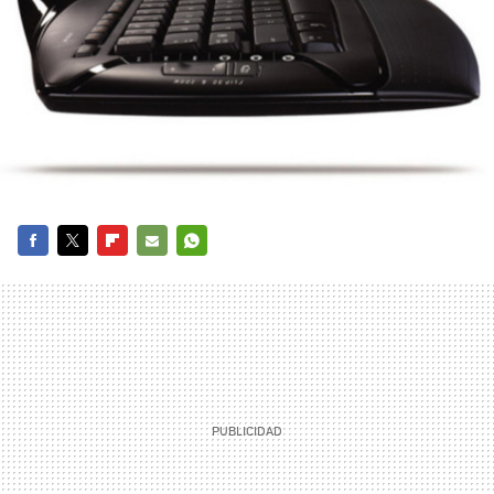
FACEBOOK
TWITTER
FLIPBOARD
E-
WHATSAPP
MAIL