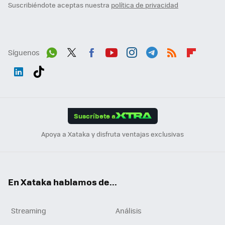
Suscribiéndote aceptas nuestra
política de privacidad
Síguenos
Wh
Twit
Fac
You
Inst
Tele
RSS
Flip
ats
ter
ebo
tub
agr
gra
boa
Link
Tikt
App
ok
e
am
m
rd
edI
ok
Suscríbete a
n
Apoya a Xataka y disfruta ventajas exclusivas
En Xataka hablamos de...
Streaming
Análisis