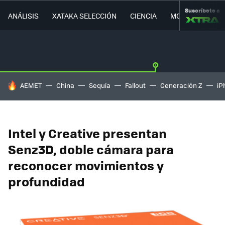
Suscríbete a
ANÁLISIS
XATAKA SELECCIÓN
CIENCIA
MOVILIDAD
HOY SE HABLA DE
AEMET
China
Sequía
Fallout
Generación Z
iP
Intel y Creative presentan
Senz3D, doble cámara para
reconocer movimientos y
profundidad