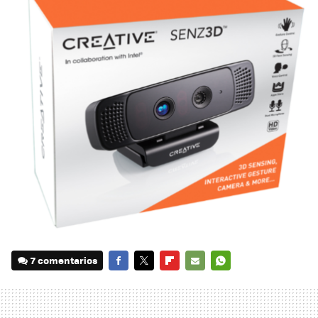
7 comentarios
FACEBOOK
TWITTER
FLIPBOARD
E-
WHATSAPP
MAIL