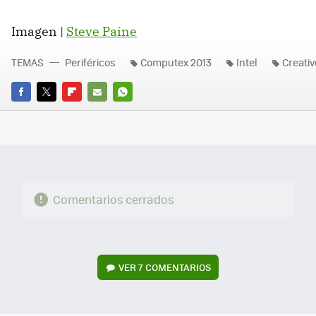
Imagen |
Steve Paine
TEMAS
Periféricos
Computex 2013
Intel
Creativ
FACEBOOK
TWITTER
FLIPBOARD
E-
WHATSAPP
MAIL
Comentarios cerrados
VER
7 COMENTARIOS