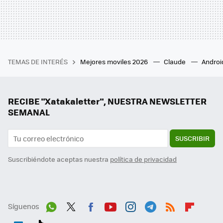
TEMAS DE INTERÉS
Mejores moviles 2026
Claude
Androi
RECIBE "Xatakaletter", NUESTRA NEWSLETTER
SEMANAL
SUSCRIBIR
Suscribiéndote aceptas nuestra
política de privacidad
Síguenos
Wh
Twit
Fac
You
Inst
Tele
RSS
Flip