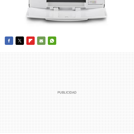
FACEBOOK
TWITTER
FLIPBOARD
E-
WHATSAPP
MAIL