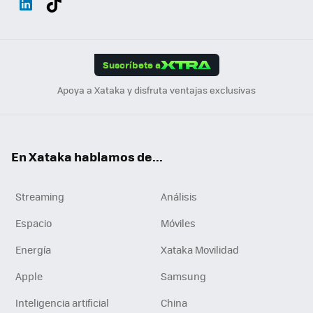
ats
ter
ebo
tub
agr
gra
boa
Link
Tikt
App
ok
e
am
m
rd
edI
ok
Suscríbete a
n
Apoya a Xataka y disfruta ventajas exclusivas
En Xataka hablamos de...
Streaming
Análisis
Espacio
Móviles
Energía
Xataka Movilidad
Apple
Samsung
Inteligencia artificial
China