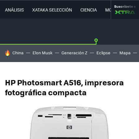
Suscríbete a
ANÁLISIS
XATAKA SELECCIÓN
CIENCIA
MOVILIDAD
HOY SE HABLA DE
China
Elon Musk
Generación Z
Eclipse
Mapa
HP Photosmart A516, impresora
fotográfica compacta