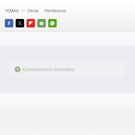
TEMAS
Otros
Periféricos
FACEBOOK
TWITTER
FLIPBOARD
E-
WHATSAPP
MAIL
Comentarios cerrados