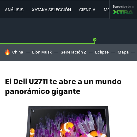
Suscríbete a
ANÁLISIS
XATAKA SELECCIÓN
CIENCIA
MOVILIDAD
HOY SE HABLA DE
China
Elon Musk
Generación Z
Eclipse
Mapa
El Dell U2711 te abre a un mundo
panorámico gigante