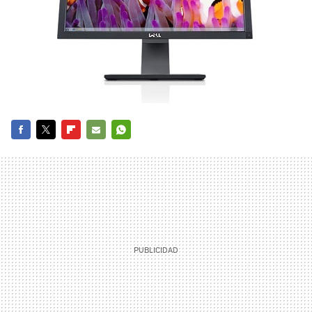
FACEBOOK
TWITTER
FLIPBOARD
E-
WHATSAPP
MAIL