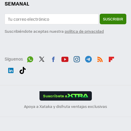
SEMANAL
SUSCRIBIR
Suscribiéndote aceptas nuestra
política de privacidad
Síguenos
Wh
Twit
Fac
You
Inst
Tele
RSS
Flip
ats
ter
ebo
tub
agr
gra
boa
Link
Tikt
App
ok
e
am
m
rd
edI
ok
Suscríbete a
n
Apoya a Xataka y disfruta ventajas exclusivas