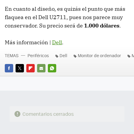
En cuanto al diseño, es quizás el punto que más
flaquea en el Dell U2711, pues nos parece muy
conservador. Su precio será de
1.000 dólares
.
Más información |
Dell
.
TEMAS
Periféricos
Dell
Monitor de ordenador
M
FACEBOOK
TWITTER
FLIPBOARD
E-
WHATSAPP
MAIL
Comentarios cerrados