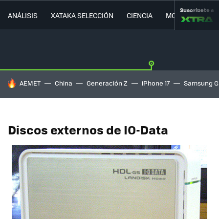
Suscríbete a
ANÁLISIS
XATAKA SELECCIÓN
CIENCIA
MOVILIDAD
HOY SE HABLA DE
AEMET
China
Generación Z
iPhone 17
Samsung G
Discos externos de IO-Data