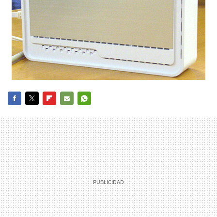
FACEBOOK
TWITTER
FLIPBOARD
E-
WHATSAPP
MAIL