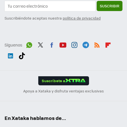
SUSCRIBIR
Suscribiéndote aceptas nuestra
política de privacidad
Síguenos
Wh
Twit
Fac
You
Inst
Tele
RSS
Flip
ats
ter
ebo
tub
agr
gra
boa
Link
Tikt
App
ok
e
am
m
rd
edI
ok
Suscríbete a
n
Apoya a Xataka y disfruta ventajas exclusivas
En Xataka hablamos de...