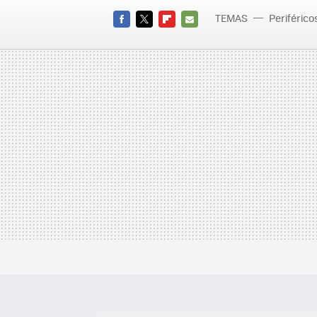
TEMAS
Periférico
FACEBOOK
TWITTER
FLIPBOARD
E-
MAIL