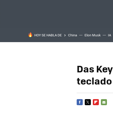
HOY SE HABLA DE
China
Elon Musk
IA
Das Keyb
teclado
FACEBOOK
TWITTER
FLIPBOARD
E-