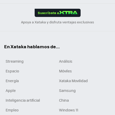
App
ok
e
am
m
rd
edI
ok
Suscríbete a
n
Apoya a Xataka y disfruta ventajas exclusivas
En Xataka hablamos de...
Streaming
Análisis
Espacio
Móviles
Energía
Xataka Movilidad
Apple
Samsung
Inteligencia artificial
China
Empleo
Windows 11