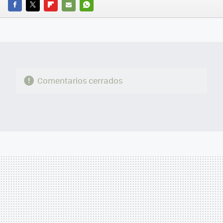
FACEBOOK
TWITTER
FLIPBOARD
E-
WHATSAPP
MAIL
Comentarios cerrados