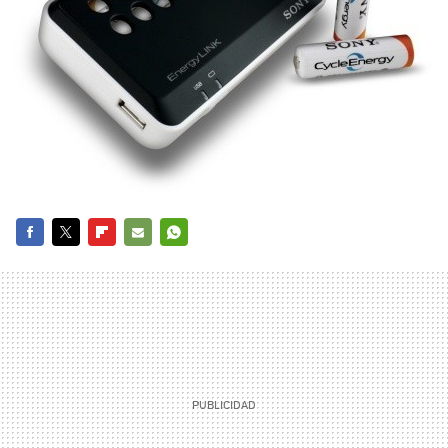
FACEBOOK
TWITTER
FLIPBOARD
E-
WHATSAPP
MAIL