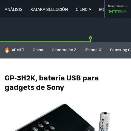
Suscríbete a
ANÁLISIS
XATAKA SELECCIÓN
CIENCIA
MOVILIDAD
HOY SE HABLA DE
AEMET
China
Generación Z
iPhone 17
Samsung G
CP-3H2K, batería USB para
gadgets de Sony