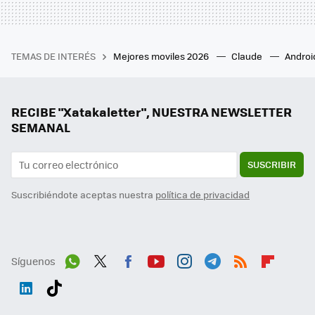
TEMAS DE INTERÉS
Mejores moviles 2026
Claude
Androi
RECIBE "Xatakaletter", NUESTRA NEWSLETTER
SEMANAL
SUSCRIBIR
Suscribiéndote aceptas nuestra
política de privacidad
Síguenos
Wh
Twit
Fac
You
Inst
Tele
RSS
Flip
ats
ter
ebo
tub
agr
gra
boa
Link
Tikt