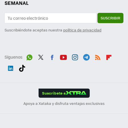
SEMANAL
SUSCRIBIR
Suscribiéndote aceptas nuestra
política de privacidad
Síguenos
Wh
Twit
Fac
You
Inst
Tele
RSS
Flip
ats
ter
ebo
tub
agr
gra
boa
Link
Tikt
App
ok
e
am
m
rd
edI
ok
Suscríbete a
n
Apoya a Xataka y disfruta ventajas exclusivas