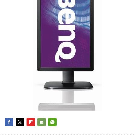
FACEBOOK
TWITTER
FLIPBOARD
E-
WHATSAPP