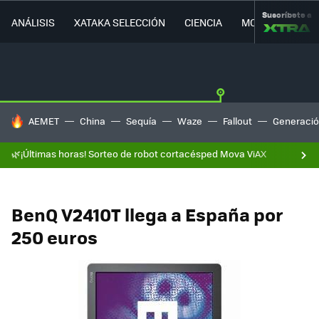
Suscríbete a
ANÁLISIS
XATAKA SELECCIÓN
CIENCIA
MOVILIDAD
HOY SE HABLA DE
AEMET
China
Sequía
Waze
Fallout
Generació
🌿¡Últimas horas! Sorteo de robot cortacésped Mova ViAX
BenQ V2410T llega a España por
250 euros