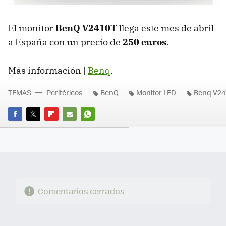
El monitor
BenQ V2410T
llega este mes de abril
a España con un precio de
250 euros
.
Más información |
Benq
.
TEMAS
Periféricos
BenQ
Monitor LED
Benq V24
FACEBOOK
TWITTER
FLIPBOARD
E-
WHATSAPP
MAIL
Comentarios cerrados