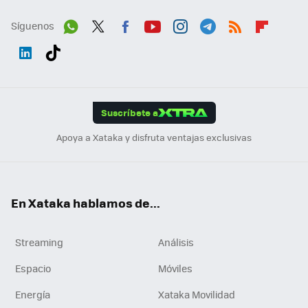
Síguenos
Wh
Twit
Fac
You
Inst
Tele
RSS
Flip
ats
ter
ebo
tub
agr
gra
boa
Link
Tikt
App
ok
e
am
m
rd
edI
ok
Suscríbete a
n
Apoya a Xataka y disfruta ventajas exclusivas
En Xataka hablamos de...
Streaming
Análisis
Espacio
Móviles
Energía
Xataka Movilidad