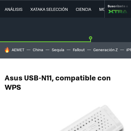
Suscríbete a
ANÁLISIS
XATAKA SELECCIÓN
CIENCIA
MOVILIDAD
HOY SE HABLA DE
AEMET
China
Sequía
Fallout
Generación Z
iP
Asus USB-N11, compatible con
WPS