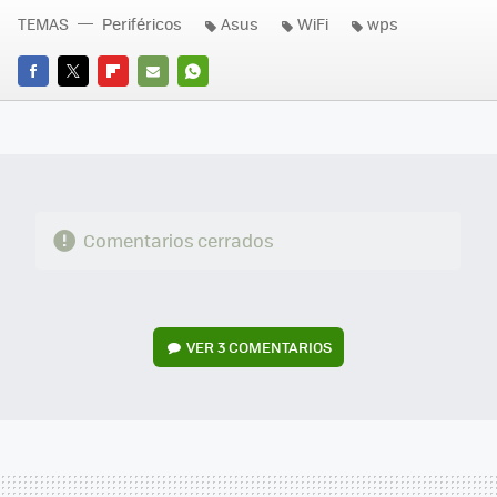
TEMAS
Periféricos
Asus
WiFi
wps
FACEBOOK
TWITTER
FLIPBOARD
E-
WHATSAPP
MAIL
Comentarios cerrados
VER
3 COMENTARIOS