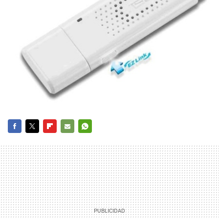
FACEBOOK
TWITTER
FLIPBOARD
E-
WHATSAPP
MAIL