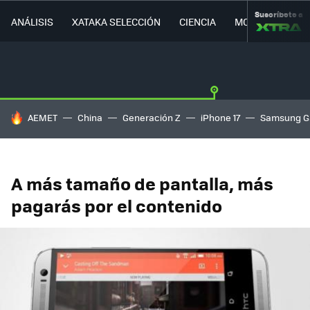
Suscríbete a
ANÁLISIS
XATAKA SELECCIÓN
CIENCIA
MOVILIDAD
HOY SE HABLA DE
AEMET
China
Generación Z
iPhone 17
Samsung G
A más tamaño de pantalla, más
pagarás por el contenido