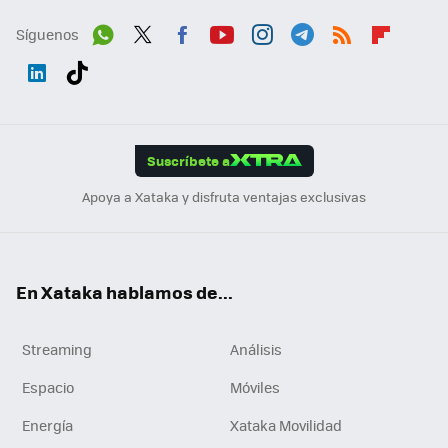
Síguenos
Wh
Twit
Fac
You
Inst
Tele
RSS
Flip
ats
ter
ebo
tub
agr
gra
boa
Link
Tikt
App
ok
e
am
m
rd
edI
ok
Suscríbete a
n
Apoya a Xataka y disfruta ventajas exclusivas
En Xataka hablamos de...
Streaming
Análisis
Espacio
Móviles
Energía
Xataka Movilidad