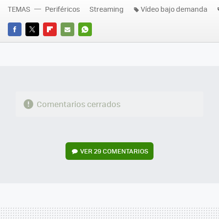
TEMAS
Periféricos
Streaming
Vídeo bajo demanda
FACEBOOK
TWITTER
FLIPBOARD
E-
WHATSAPP
MAIL
Comentarios cerrados
VER
29 COMENTARIOS