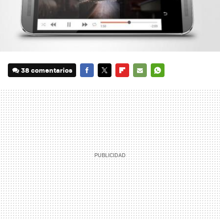
38 comentarios
FACEBOOK
TWITTER
FLIPBOARD
E-
WHATSAPP
MAIL