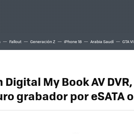
a
Fallout
Generación Z
iPhone 18
Arabia Saudí
GTA VI
 Digital My Book AV DVR,
uro grabador por eSATA 