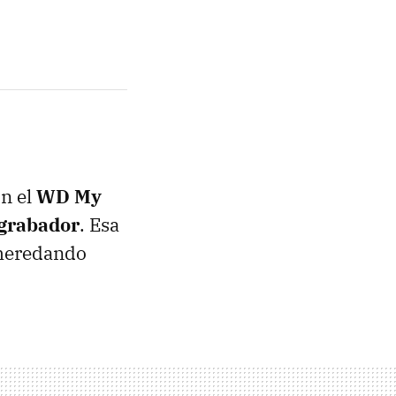
on el
WD My
 grabador
. Esa
 heredando