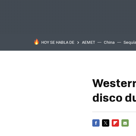
HOY SE HABLA DE
AEMET
China
Sequí
Western
disco d
FACEBOOK
TWITTER
FLIPBOARD
E-