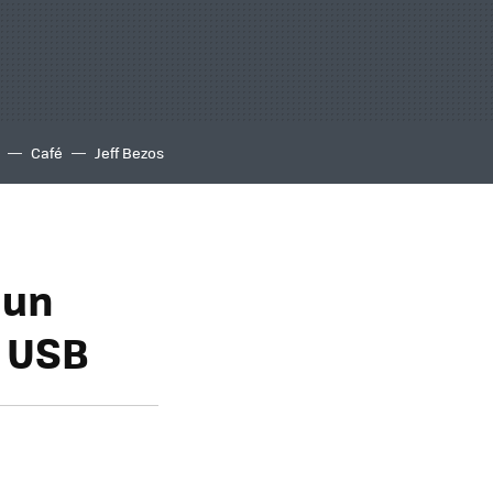
Café
Jeff Bezos
 un
o USB