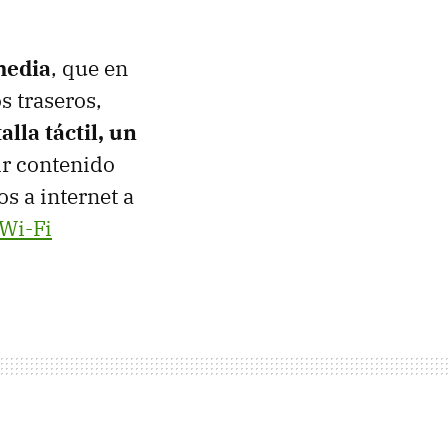
media
, que en
s traseros,
alla táctil, un
ir contenido
s a internet a
Wi-Fi