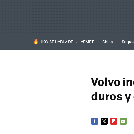
HOY SE HABLA DE
AEMET
China
Sequí
Volvo in
duros y
FACEBOOK
TWITTER
FLIPBOARD
E-