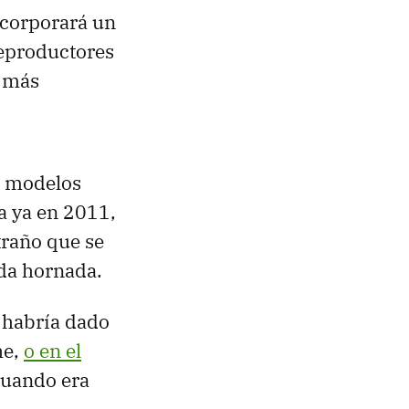
ncorporará un
reproductores
 más
s modelos
a ya en 2011,
traño que se
da hornada.
 habría dado
he,
o en el
 cuando era