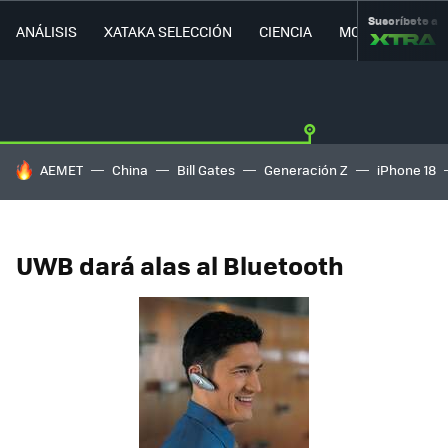
Suscríbete a
ANÁLISIS
XATAKA SELECCIÓN
CIENCIA
MOVILIDAD
HOY SE HABLA DE
AEMET
China
Bill Gates
Generación Z
iPhone 18
UWB dará alas al Bluetooth