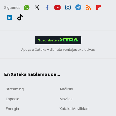
Síguenos
Wh
Twit
Fac
You
Inst
Tele
RSS
Flip
ats
ter
ebo
tub
agr
gra
boa
Link
Tikt
App
ok
e
am
m
rd
edI
ok
Suscríbete a
n
Apoya a Xataka y disfruta ventajas exclusivas
En Xataka hablamos de...
Streaming
Análisis
Espacio
Móviles
Energía
Xataka Movilidad