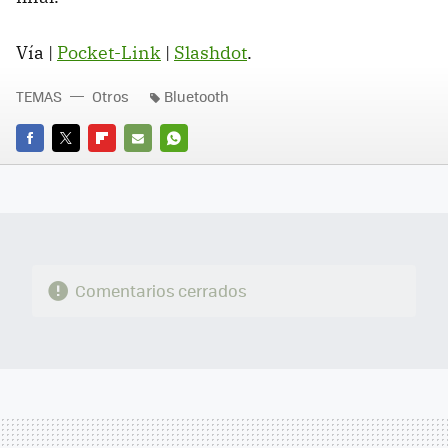
Vía |
Pocket-Link
|
Slashdot
.
TEMAS
Otros
Bluetooth
FACEBOOK
TWITTER
FLIPBOARD
E-
WHATSAPP
MAIL
Comentarios cerrados