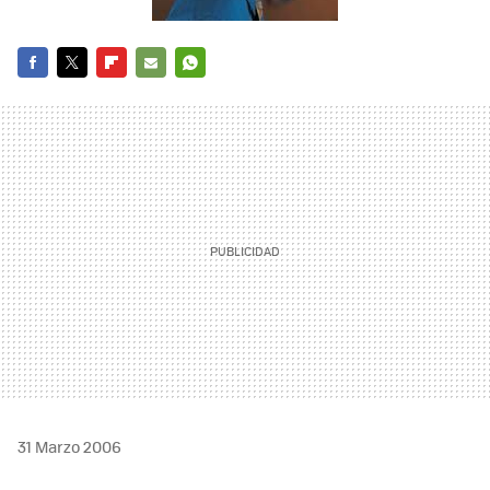
FACEBOOK
TWITTER
FLIPBOARD
E-
WHATSAPP
MAIL
31 Marzo 2006