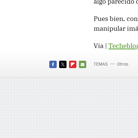
algo parecido 
Pues bien, con
manipular imá
Vía |
Techeblo
TEMAS
Otros
FACEBOOK
TWITTER
FLIPBOARD
E-
MAIL