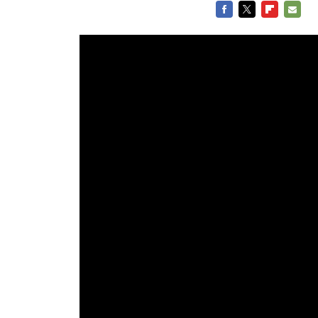
FACEBOOK
TWITTER
FLIPBOARD
E-
MAIL