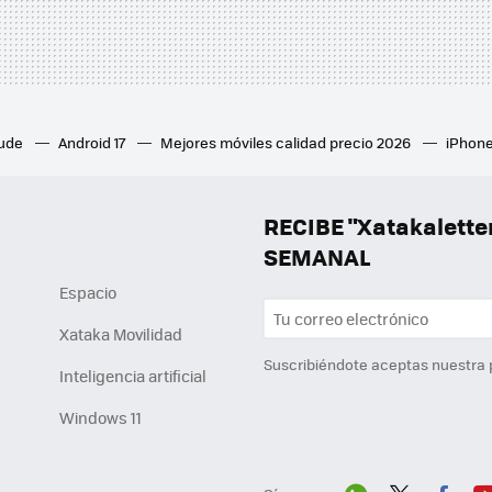
aude
Android 17
Mejores móviles calidad precio 2026
iPhone
ion 6
Mejores ventiladores de techo
Mejores aires acondicion
culares inalámbricos
Eclipse de sol 2026
Orden Marvel
RECIBE "Xatakalett
SEMANAL
Espacio
Xataka Movilidad
Suscribiéndote aceptas nuestra
Inteligencia artificial
Windows 11