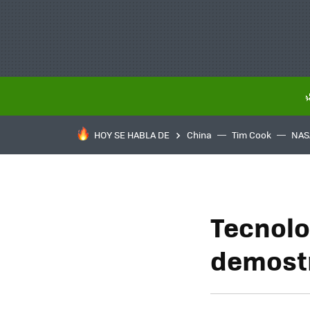
HOY SE HABLA DE
China
Tim Cook
NAS
Tecnolo
demost