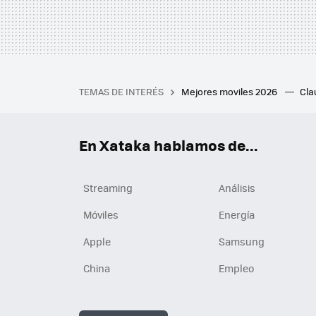
TEMAS DE INTERÉS
Mejores moviles 2026
Cl
iPhone plegable
Playstat
Mejores smartwatch
Auri
En Xataka hablamos de...
Streaming
Análisis
Móviles
Energía
Apple
Samsung
China
Empleo