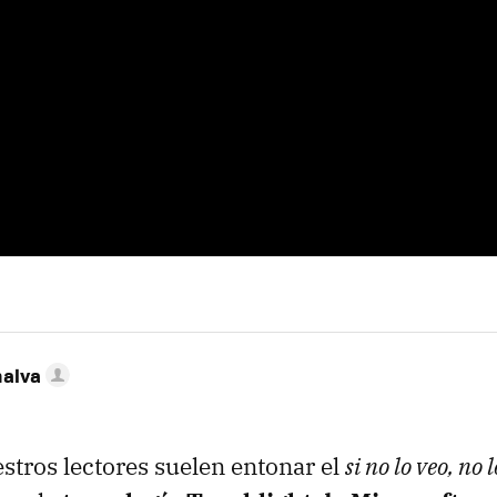
nalva
tros lectores suelen entonar el
si no lo veo, no 