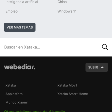
Inteligencia artificial
China
Empleo
Windows 11
VER MÁS TEMAS
BUSCA
SUBIR
Xataka
Xataka Móvil
Applesfera
Xataka Smart Home
Mundo Xiaomi
Otras publicaciones de Webedia