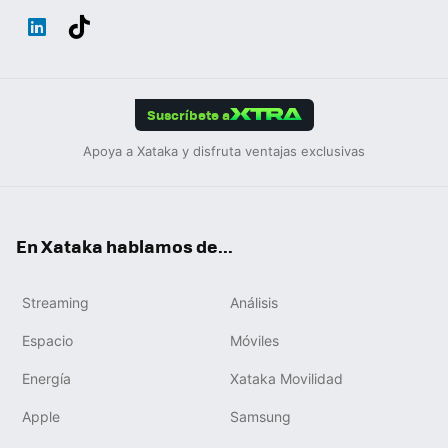
Wh
Twit
Fac
You
Inst
Tele
RSS
Flip
ats
ter
ebo
tub
agr
gra
boa
Link
Tikt
App
ok
e
am
m
rd
edIn
ok
Suscríbete a
Apoya a Xataka y disfruta ventajas exclusivas
En Xataka hablamos de...
Streaming
Análisis
Espacio
Móviles
Energía
Xataka Movilidad
Apple
Samsung