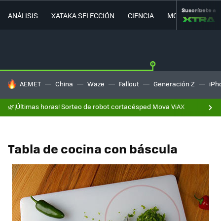
Suscríbete a
ANÁLISIS
XATAKA SELECCIÓN
CIENCIA
MOVILIDAD
HOY SE HABLA DE
AEMET
China
Waze
Fallout
Generación Z
iPh
🌿¡Últimas horas! Sorteo de robot cortacésped Mova ViAX
Tabla de cocina con báscula