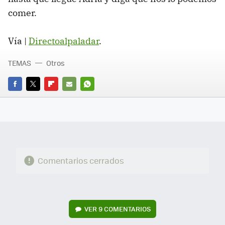
comer.
Vía |
Directoalpaladar
.
TEMAS
Otros
FACEBOOK
TWITTER
FLIPBOARD
E-
WHATSAPP
MAIL
Comentarios cerrados
VER
9 COMENTARIOS