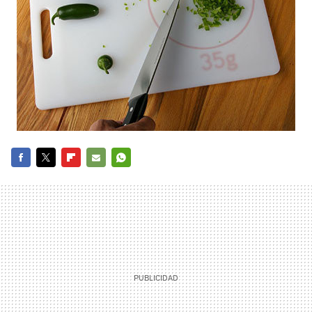
FACEBOOK
TWITTER
FLIPBOARD
E-
WHATSAPP
MAIL