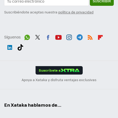
SUSCRIBIR
Suscribiéndote aceptas nuestra
política de privacidad
Síguenos
Wh
Twit
Fac
You
Inst
Tele
RSS
Flip
ats
ter
ebo
tub
agr
gra
boa
Link
Tikt
App
ok
e
am
m
rd
edI
ok
Suscríbete a
n
Apoya a Xataka y disfruta ventajas exclusivas
En Xataka hablamos de...