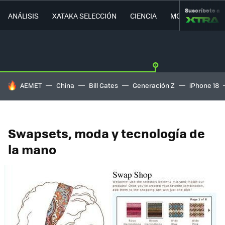
Suscríbete a
ANÁLISIS
XATAKA SELECCIÓN
CIENCIA
MOVILIDAD
HOY SE HABLA DE
AEMET
China
Bill Gates
Generación Z
iPhone 18
Swapsets, moda y tecnología de
la mano