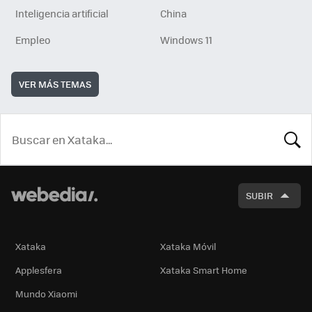
Inteligencia artificial
China
Empleo
Windows 11
VER MÁS TEMAS
BUSCA
SUBIR
Xataka
Xataka Móvil
Applesfera
Xataka Smart Home
Mundo Xiaomi