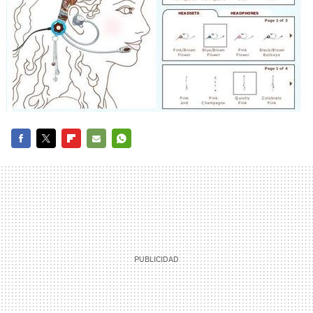
FACEBOOK
TWITTER
FLIPBOARD
E-
WHATSAPP
MAIL