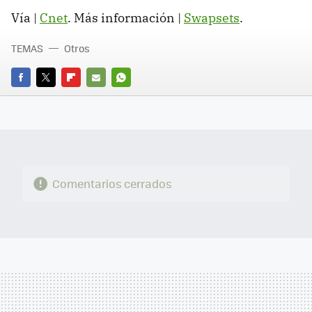
Vía |
Cnet
. Más información |
Swapsets
.
TEMAS
Otros
FACEBOOK
TWITTER
FLIPBOARD
E-
WHATSAPP
MAIL
Comentarios cerrados