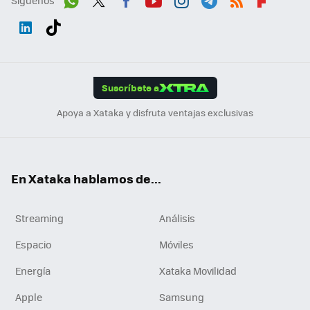
Síguenos
Wh
Twit
Fac
You
Inst
Tele
RSS
Flip
ats
ter
ebo
tub
agr
gra
boa
Link
Tikt
App
ok
e
am
m
rd
edI
ok
Suscríbete a
n
Apoya a Xataka y disfruta ventajas exclusivas
En Xataka hablamos de...
Streaming
Análisis
Espacio
Móviles
Energía
Xataka Movilidad
Apple
Samsung