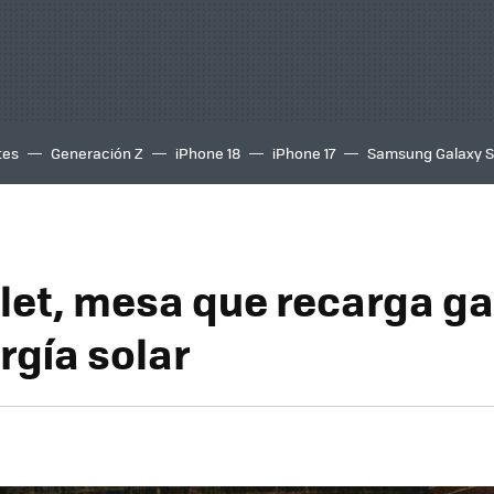
tes
Generación Z
iPhone 18
iPhone 17
Samsung Galaxy 
let, mesa que recarga g
rgía solar