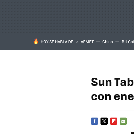
HOY SE HABLA DE
AEMET
China
Bill Ga
Sun Tab
con ene
FACEBOOK
TWITTER
FLIPBOARD
E-