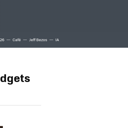
S26
Café
Jeff Bezos
IA
adgets