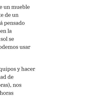
de un mueble
te de un
á pensado
 en la
 sol se
podemos usar
quipos y hacer
dad de
ras), nos
 horas