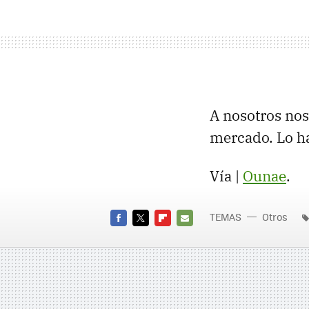
A nosotros nos
mercado. Lo h
Vía |
Ounae
.
TEMAS
Otros
FACEBOOK
TWITTER
FLIPBOARD
E-
MAIL