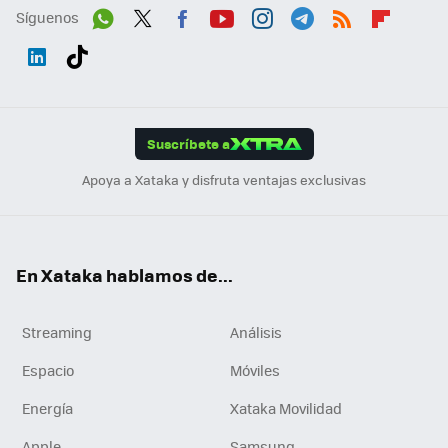
Síguenos
Wh
Twit
Fac
You
Inst
Tele
RSS
Flip
ats
ter
ebo
tub
agr
gra
boa
Link
Tikt
App
ok
e
am
m
rd
edI
ok
Suscríbete a
n
Apoya a Xataka y disfruta ventajas exclusivas
En Xataka hablamos de...
Streaming
Análisis
Espacio
Móviles
Energía
Xataka Movilidad
Apple
Samsung