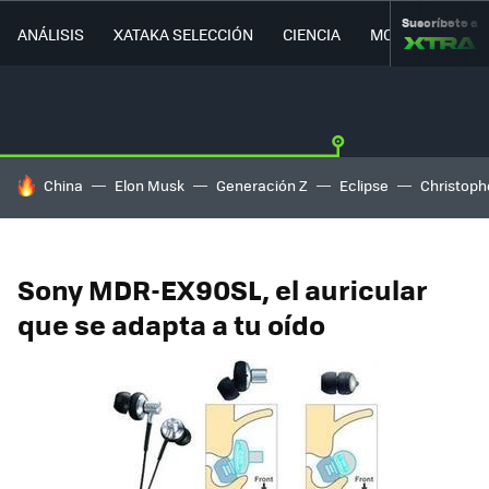
Suscríbete a
ANÁLISIS
XATAKA SELECCIÓN
CIENCIA
MOVILIDAD
HOY SE HABLA DE
China
Elon Musk
Generación Z
Eclipse
Christoph
Sony MDR-EX90SL, el auricular
que se adapta a tu oído