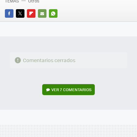
TEMAS
Otros
FACEBOOK
TWITTER
FLIPBOARD
E-
WHATSAPP
MAIL
Comentarios cerrados
VER
7 COMENTARIOS