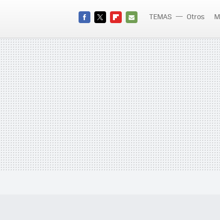
TEMAS
Otros
M
FACEBOOK
TWITTER
FLIPBOARD
E-
MAIL