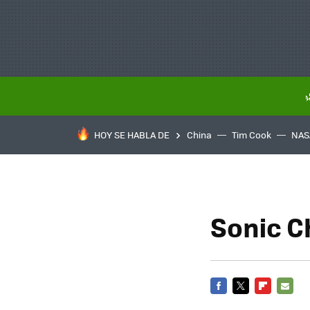
HOY SE HABLA DE
China
Tim Cook
NAS
Sonic Ch
FACEBOOK
TWITTER
FLIPBOARD
E-