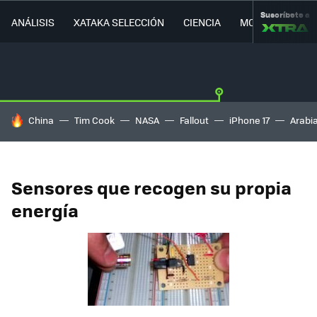
Suscríbete a
ANÁLISIS
XATAKA SELECCIÓN
CIENCIA
MOVILIDAD
HOY SE HABLA DE
China
Tim Cook
NASA
Fallout
iPhone 17
Arabi
Sensores que recogen su propia
energía