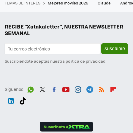
TEMAS DE INTERÉS
Mejores moviles 2026
Claude
Androi
RECIBE "Xatakaletter", NUESTRA NEWSLETTER
SEMANAL
SUSCRIBIR
Suscribiéndote aceptas nuestra
política de privacidad
Síguenos
Wh
Twit
Fac
You
Inst
Tele
RSS
Flip
ats
ter
ebo
tub
agr
gra
boa
Link
Tikt
App
ok
e
am
m
rd
edI
ok
Suscríbete a
n