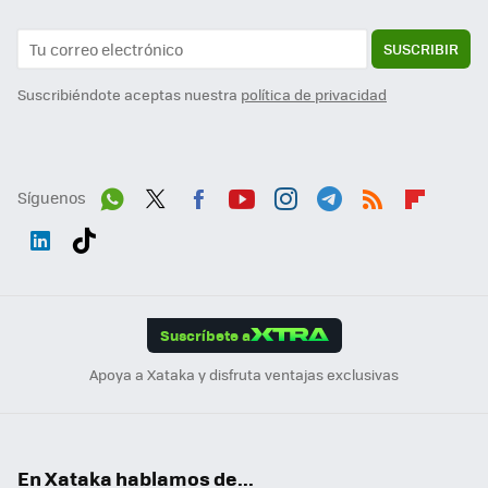
SUSCRIBIR
Suscribiéndote aceptas nuestra
política de privacidad
Síguenos
Wh
Twit
Fac
You
Inst
Tele
RSS
Flip
ats
ter
ebo
tub
agr
gra
boa
Link
Tikt
App
ok
e
am
m
rd
edI
ok
Suscríbete a
n
Apoya a Xataka y disfruta ventajas exclusivas
En Xataka hablamos de...