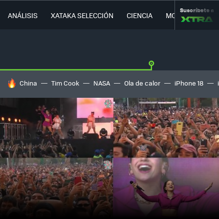
Suscríbete a
ANÁLISIS
XATAKA SELECCIÓN
CIENCIA
MOVILIDAD
HOY SE HABLA DE
China
Tim Cook
NASA
Ola de calor
iPhone 18