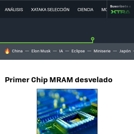
Suscríbete a
ANÁLISIS
XATAKA SELECCIÓN
CIENCIA
MOVILIDAD
HOY SE HABLA DE
China
Elon Musk
IA
Eclipse
Miniserie
Japón
Primer Chip MRAM desvelado