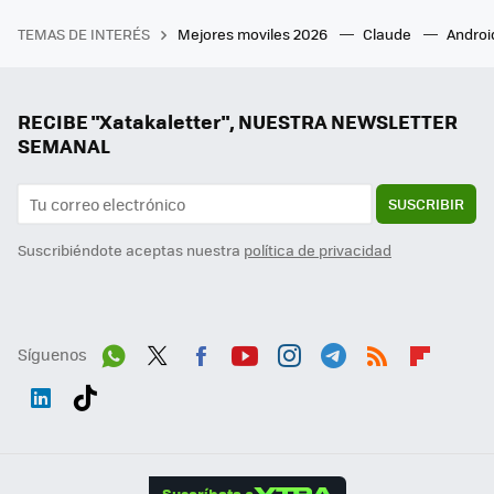
TEMAS DE INTERÉS
Mejores moviles 2026
Claude
Androi
RECIBE "Xatakaletter", NUESTRA NEWSLETTER
SEMANAL
SUSCRIBIR
Suscribiéndote aceptas nuestra
política de privacidad
Síguenos
Wh
Twit
Fac
You
Inst
Tele
RSS
Flip
ats
ter
ebo
tub
agr
gra
boa
Link
Tikt
App
ok
e
am
m
rd
edI
ok
Suscríbete a