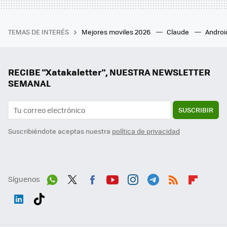
TEMAS DE INTERÉS
Mejores moviles 2026
Claude
Androi
RECIBE "Xatakaletter", NUESTRA NEWSLETTER
SEMANAL
SUSCRIBIR
Suscribiéndote aceptas nuestra
política de privacidad
Síguenos
Wh
Twit
Fac
You
Inst
Tele
RSS
Flip
ats
ter
ebo
tub
agr
gra
boa
Link
Tikt
App
ok
e
am
m
rd