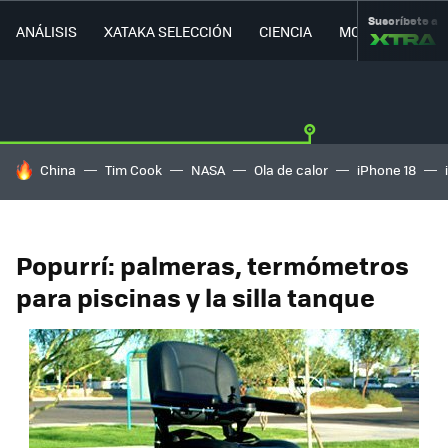
Suscríbete a
ANÁLISIS
XATAKA SELECCIÓN
CIENCIA
MOVILIDAD
HOY SE HABLA DE
China
Tim Cook
NASA
Ola de calor
iPhone 18
Popurrí: palmeras, termómetros
para piscinas y la silla tanque