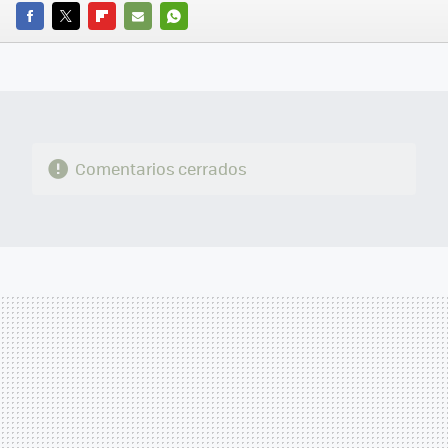
FACEBOOK
TWITTER
FLIPBOARD
E-
WHATSAPP
MAIL
Comentarios cerrados