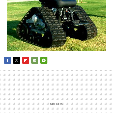
FACEBOOK
TWITTER
FLIPBOARD
E-
WHATSAPP
MAIL