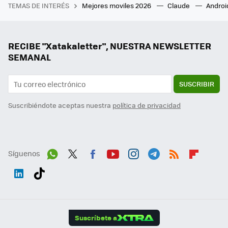
TEMAS DE INTERÉS
Mejores moviles 2026
Claude
Androi
RECIBE "Xatakaletter", NUESTRA NEWSLETTER
SEMANAL
SUSCRIBIR
Suscribiéndote aceptas nuestra
política de privacidad
Síguenos
Wh
Twit
Fac
You
Inst
Tele
RSS
Flip
ats
ter
ebo
tub
agr
gra
boa
Link
Tikt
App
ok
e
am
m
rd
edI
ok
Suscríbete a
n