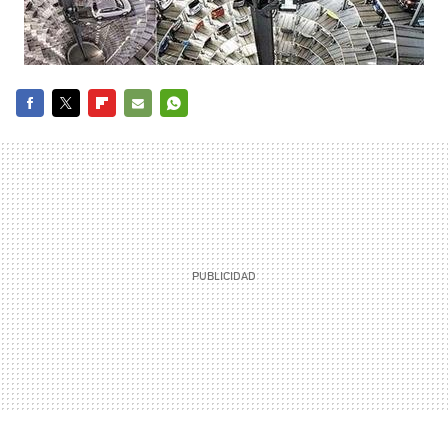
FACEBOOK
TWITTER
FLIPBOARD
E-
WHATSAPP
MAIL