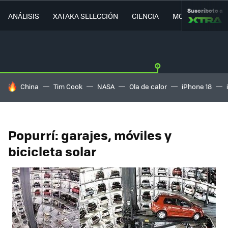
Suscríbete a
ANÁLISIS
XATAKA SELECCIÓN
CIENCIA
MOVILIDAD
HOY SE HABLA DE
China
Tim Cook
NASA
Ola de calor
iPhone 18
Popurrí: garajes, móviles y
bicicleta solar