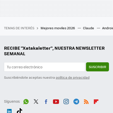
TEMAS DE INTERÉS
Mejores moviles 2026
Claude
Androi
RECIBE "Xatakaletter", NUESTRA NEWSLETTER
SEMANAL
SUSCRIBIR
Suscribiéndote aceptas nuestra
política de privacidad
Síguenos
Wh
Twit
Fac
You
Inst
Tele
RSS
Flip