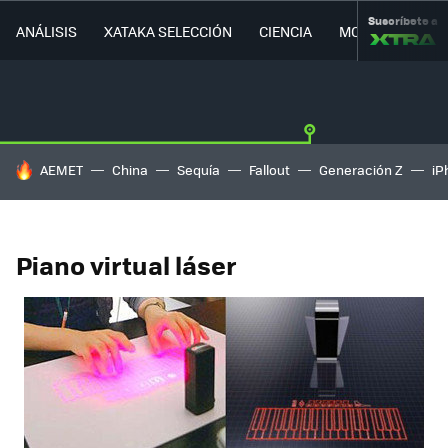
Suscríbete a
ANÁLISIS
XATAKA SELECCIÓN
CIENCIA
MOVILIDAD
HOY SE HABLA DE
AEMET
China
Sequía
Fallout
Generación Z
iP
Piano virtual láser