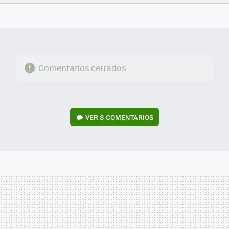
FACEBOOK
TWITTER
FLIPBOARD
E-
WHATSAPP
MAIL
Comentarios cerrados
VER
8 COMENTARIOS