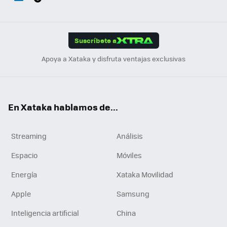
ats
ter
ebo
tub
agr
gra
boa
Link
Tikt
App
ok
e
am
m
rd
edI
ok
Suscríbete a
n
Apoya a Xataka y disfruta ventajas exclusivas
En Xataka hablamos de...
Streaming
Análisis
Espacio
Móviles
Energía
Xataka Movilidad
Apple
Samsung
Inteligencia artificial
China