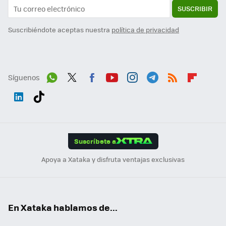
SUSCRIBIR
Suscribiéndote aceptas nuestra
política de privacidad
Síguenos
Wh
Twit
Fac
You
Inst
Tele
RSS
Flip
ats
ter
ebo
tub
agr
gra
boa
Link
Tikt
App
ok
e
am
m
rd
edI
ok
Suscríbete a
n
Apoya a Xataka y disfruta ventajas exclusivas
En Xataka hablamos de...