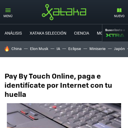
MENÚ
NUEVO
Suscríbete a
ANÁLISIS
XATAKA SELECCIÓN
CIENCIA
MOVILIDAD
HOY SE HABLA DE
China
Elon Musk
IA
Eclipse
Miniserie
Japón
Pay By Touch Online, paga e
identifícate por Internet con tu
huella