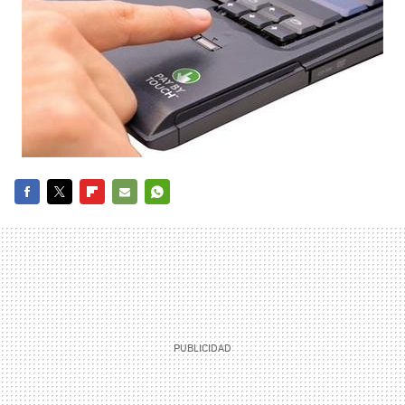
FACEBOOK
TWITTER
FLIPBOARD
E-
WHATSAPP
MAIL