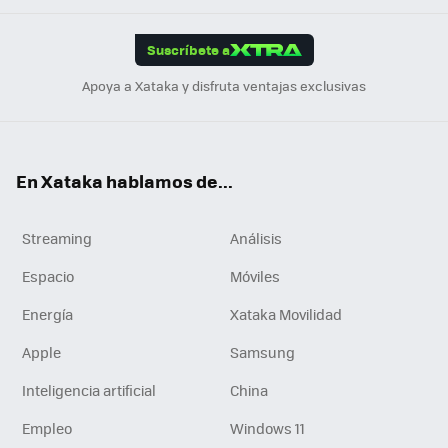
App
ok
e
am
m
rd
edI
ok
Suscríbete a
n
Apoya a Xataka y disfruta ventajas exclusivas
En Xataka hablamos de...
Streaming
Análisis
Espacio
Móviles
Energía
Xataka Movilidad
Apple
Samsung
Inteligencia artificial
China
Empleo
Windows 11