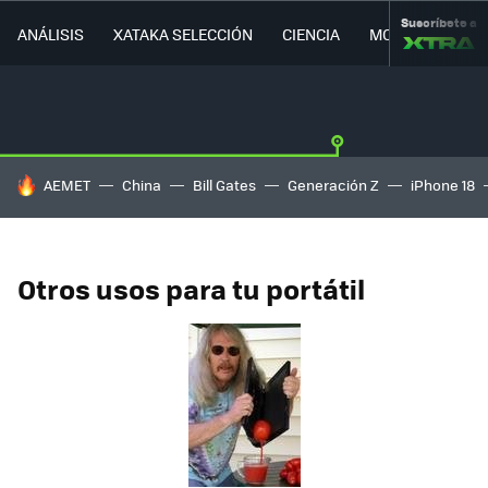
Suscríbete a
ANÁLISIS
XATAKA SELECCIÓN
CIENCIA
MOVILIDAD
HOY SE HABLA DE
AEMET
China
Bill Gates
Generación Z
iPhone 18
Otros usos para tu portátil