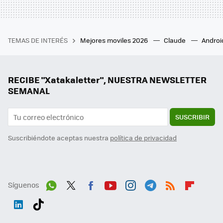
TEMAS DE INTERÉS
Mejores moviles 2026
Claude
Androi
RECIBE "Xatakaletter", NUESTRA NEWSLETTER
SEMANAL
SUSCRIBIR
Suscribiéndote aceptas nuestra
política de privacidad
Síguenos
Wh
Twit
Fac
You
Inst
Tele
RSS
Flip
ats
ter
ebo
tub
agr
gra
boa
Link
Tikt