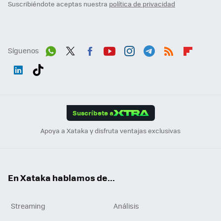
Suscribiéndote aceptas nuestra
política de privacidad
Síguenos
Wh
Twit
Fac
You
Inst
Tele
RSS
Flip
ats
ter
ebo
tub
agr
gra
boa
Link
Tikt
App
ok
e
am
m
rd
edI
ok
Suscríbete a
n
Apoya a Xataka y disfruta ventajas exclusivas
En Xataka hablamos de...
Streaming
Análisis