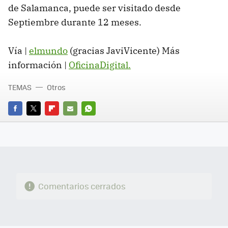
de Salamanca, puede ser visitado desde
Septiembre durante 12 meses.
Vía |
elmundo
(gracias JaviVicente) Más
información |
OficinaDigital.
TEMAS
Otros
FACEBOOK
TWITTER
FLIPBOARD
E-
WHATSAPP
MAIL
Comentarios cerrados