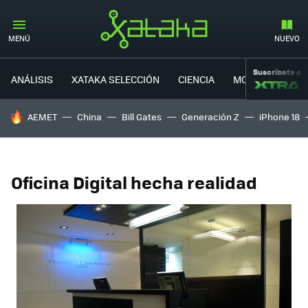
MENÚ
NUEVO
Suscríbete a
ANÁLISIS
XATAKA SELECCIÓN
CIENCIA
MOVILIDAD
HOY SE HABLA DE
AEMET
China
Bill Gates
Generación Z
iPhone 18
Oficina Digital hecha realidad