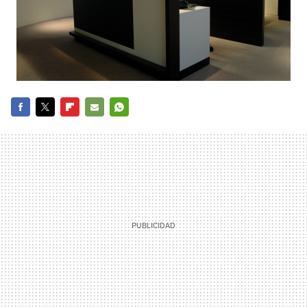
FACEBOOK
TWITTER
FLIPBOARD
E-
WHATSAPP
MAIL