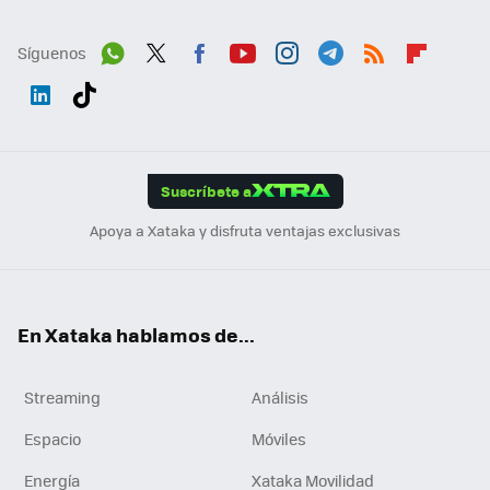
Síguenos
Wh
Twit
Fac
You
Inst
Tele
RSS
Flip
ats
ter
ebo
tub
agr
gra
boa
Link
Tikt
App
ok
e
am
m
rd
edI
ok
Suscríbete a
n
Apoya a Xataka y disfruta ventajas exclusivas
En Xataka hablamos de...
Streaming
Análisis
Espacio
Móviles
Energía
Xataka Movilidad