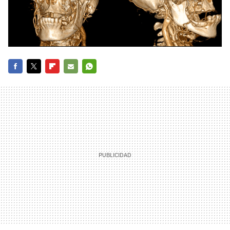
FACEBOOK
TWITTER
FLIPBOARD
E-
WHATSAPP
MAIL