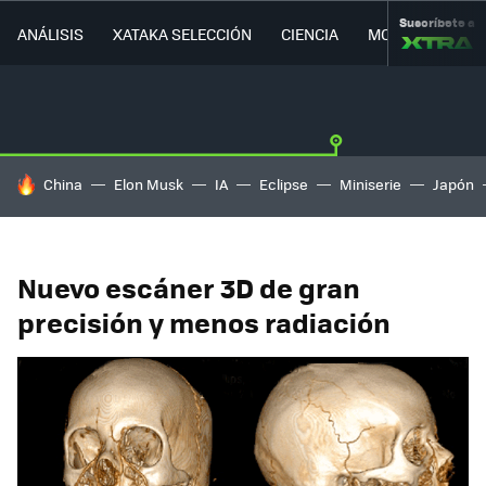
Suscríbete a
ANÁLISIS
XATAKA SELECCIÓN
CIENCIA
MOVILIDAD
HOY SE HABLA DE
China
Elon Musk
IA
Eclipse
Miniserie
Japón
Nuevo escáner 3D de gran
precisión y menos radiación