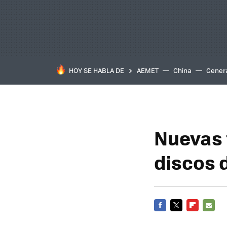
HOY SE HABLA DE
AEMET
China
Gener
Nuevas 
discos 
FACEBOOK
TWITTER
FLIPBOARD
E-