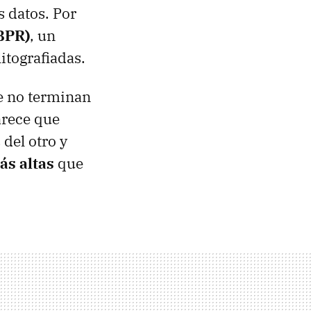
s datos. Por
BPR
)
, un
itografiadas.
e no terminan
arece que
del otro y
s altas
que