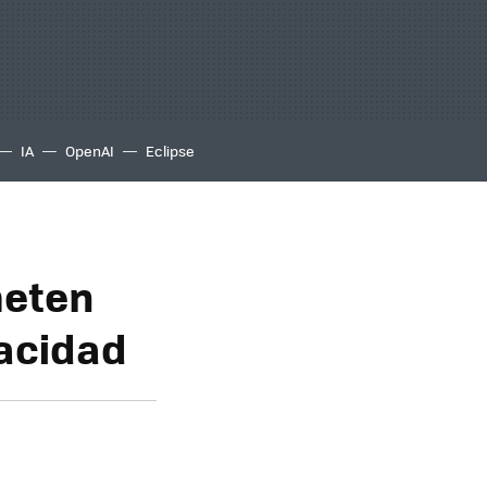
IA
OpenAI
Eclipse
meten
acidad