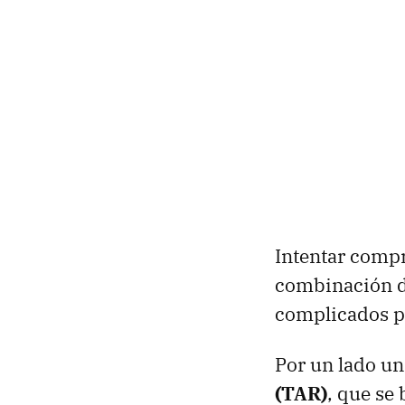
Intentar compre
combinación de
complicados pa
Por un lado un
(
TAR
)
, que se