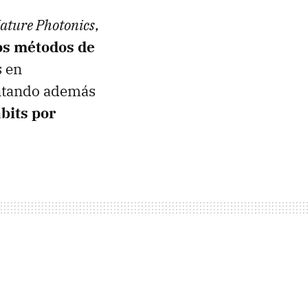
ature Photonics
,
os métodos de
s en
antando además
abits por