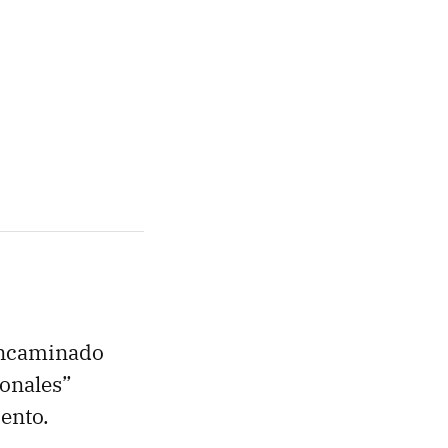
encaminado
ionales”
ento.