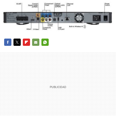
FACEBOOK
TWITTER
FLIPBOARD
E-
WHATSAPP
MAIL