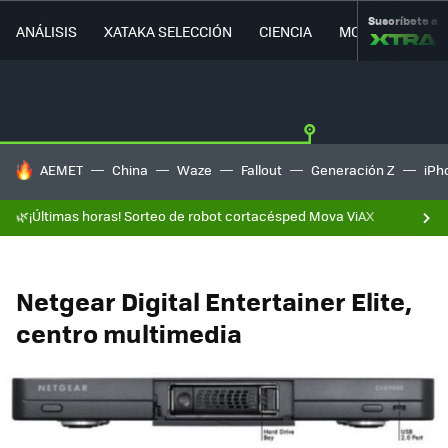
Suscríbete a
ANÁLISIS
XATAKA SELECCIÓN
CIENCIA
MOVILIDAD
HOY SE HABLA DE
AEMET
China
Waze
Fallout
Generación Z
iPh
🌿¡Últimas horas! Sorteo de robot cortacésped Mova ViAX
Netgear Digital Entertainer Elite,
centro multimedia