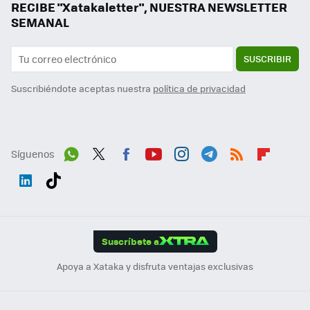
RECIBE "Xatakaletter", NUESTRA NEWSLETTER
SEMANAL
SUSCRIBIR
Suscribiéndote aceptas nuestra
política de privacidad
Síguenos
Wh
Twit
Fac
You
Inst
Tele
RSS
Flip
ats
ter
ebo
tub
agr
gra
boa
Link
Tikt
App
ok
e
am
m
rd
edI
ok
Suscríbete a
n
Apoya a Xataka y disfruta ventajas exclusivas