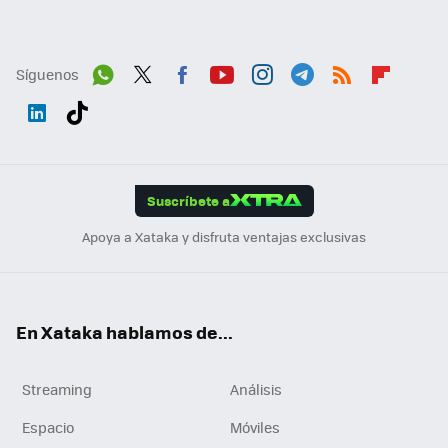
Síguenos
Wh
Twit
Fac
You
Inst
Tele
RSS
Flip
ats
ter
ebo
tub
agr
gra
boa
Link
Tikt
App
ok
e
am
m
rd
edI
ok
Suscríbete a
n
Apoya a Xataka y disfruta ventajas exclusivas
En Xataka hablamos de...
Streaming
Análisis
Espacio
Móviles