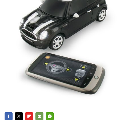
FACEBOOK
TWITTER
FLIPBOARD
E-
WHATSAPP