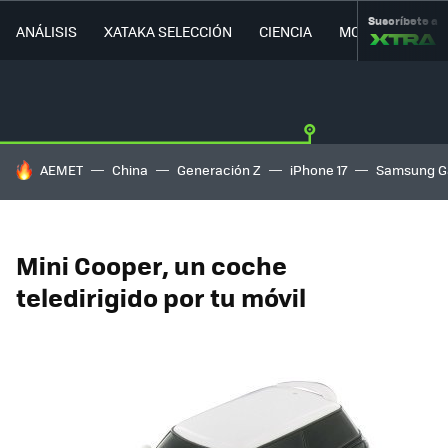
Suscríbete a
ANÁLISIS
XATAKA SELECCIÓN
CIENCIA
MOVILIDAD
HOY SE HABLA DE
AEMET
China
Generación Z
iPhone 17
Samsung G
Mini Cooper, un coche
teledirigido por tu móvil