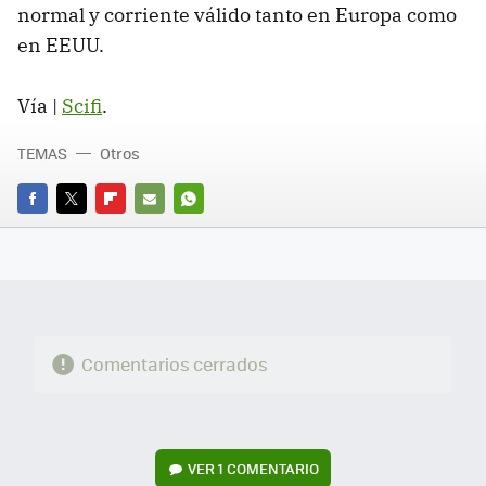
normal y corriente válido tanto en Europa como
en EEUU.
Vía |
Scifi
.
TEMAS
Otros
FACEBOOK
TWITTER
FLIPBOARD
E-
WHATSAPP
MAIL
Comentarios cerrados
VER
1 COMENTARIO