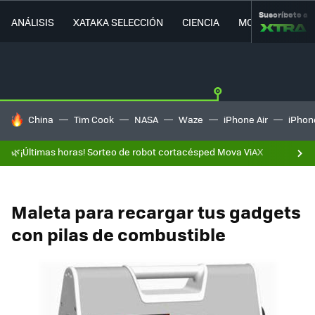
Suscríbete a
ANÁLISIS
XATAKA SELECCIÓN
CIENCIA
MOVILIDAD
HOY SE HABLA DE
China
Tim Cook
NASA
Waze
iPhone Air
iPhone
🌿¡Últimas horas! Sorteo de robot cortacésped Mova ViAX
Maleta para recargar tus gadgets
con pilas de combustible