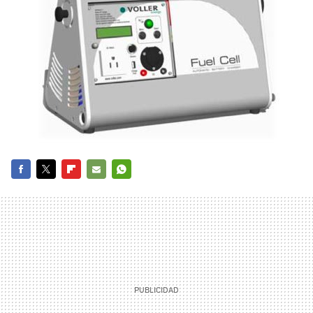
FACEBOOK
TWITTER
FLIPBOARD
E-
WHATSAPP
MAIL