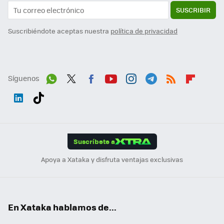
SUSCRIBIR
Suscribiéndote aceptas nuestra
política de privacidad
Síguenos
Wh
Twit
Fac
You
Inst
Tele
RSS
Flip
ats
ter
ebo
tub
agr
gra
boa
Link
Tikt
App
ok
e
am
m
rd
edI
ok
Suscríbete a
n
Apoya a Xataka y disfruta ventajas exclusivas
En Xataka hablamos de...