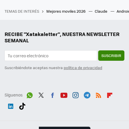
TEMAS DE INTERÉS
Mejores moviles 2026
Claude
Androi
RECIBE "Xatakaletter", NUESTRA NEWSLETTER
SEMANAL
SUSCRIBIR
Suscribiéndote aceptas nuestra
política de privacidad
Síguenos
Wh
Twit
Fac
You
Inst
Tele
RSS
Flip
ats
ter
ebo
tub
agr
gra
boa
Link
Tikt
App
ok
e
am
m
rd
edI
ok