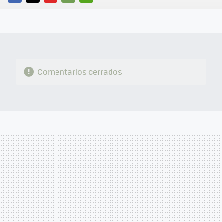
FACEBOOK
TWITTER
FLIPBOARD
E-
WHATSAPP
MAIL
Comentarios cerrados