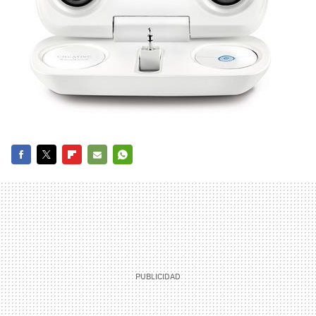
FACEBOOK
TWITTER
FLIPBOARD
E-
WHATSAPP
MAIL