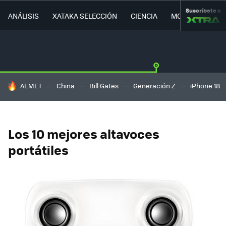
Suscríbete a
ANÁLISIS
XATAKA SELECCIÓN
CIENCIA
MOVILIDAD
HOY SE HABLA DE
AEMET
China
Bill Gates
Generación Z
iPhone 18
Los 10 mejores altavoces
portátiles