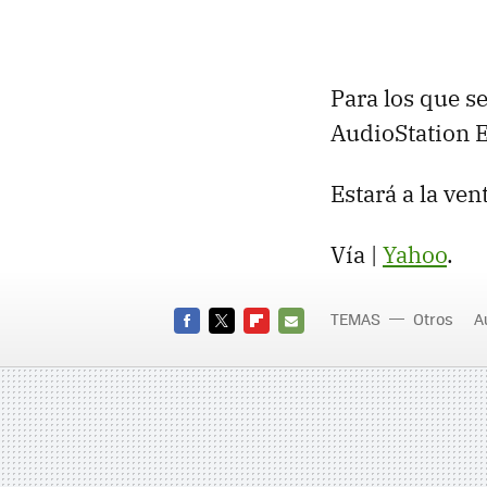
Para los que se
AudioStation E
Estará a la ve
Vía |
Yahoo
.
TEMAS
Otros
A
FACEBOOK
TWITTER
FLIPBOARD
E-
MAIL