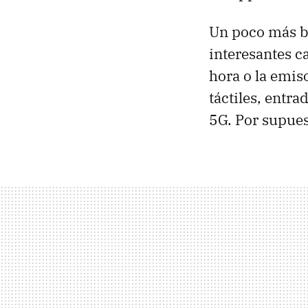
Un poco más ba
interesantes c
hora o la emis
táctiles, entra
5G. Por supues