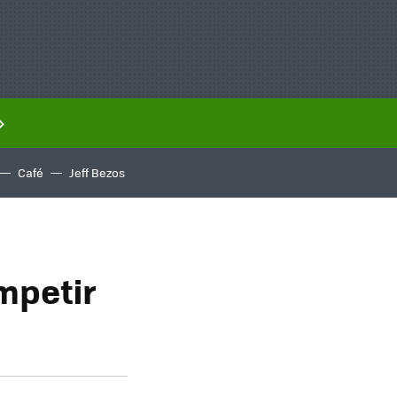
Café
Jeff Bezos
mpetir