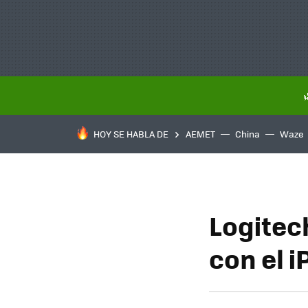
HOY SE HABLA DE
AEMET
China
Waze
Logitec
con el i