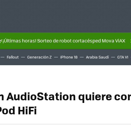
🌿¡Últimas horas! Sorteo de robot cortacésped Mova ViAX
Fallout
Generación Z
iPhone 18
Arabia Saudí
GTA VI
h AudioStation quiere co
Pod HiFi