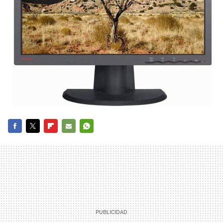
FACEBOOK
TWITTER
FLIPBOARD
E-
WHATSAPP
MAIL