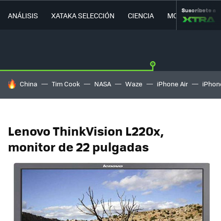
Suscríbete a
ANÁLISIS
XATAKA SELECCIÓN
CIENCIA
MOVILIDAD
HOY SE HABLA DE
China
Tim Cook
NASA
Waze
iPhone Air
iPhone
Lenovo ThinkVision L220x,
monitor de 22 pulgadas