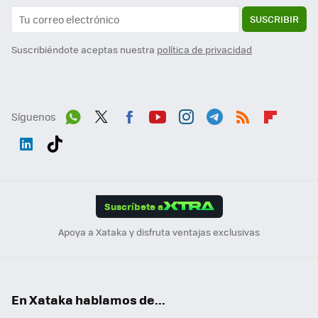
SUSCRIBIR
Suscribiéndote aceptas nuestra
política de privacidad
Síguenos
Wh
Twit
Fac
You
Inst
Tele
RSS
Flip
ats
ter
ebo
tub
agr
gra
boa
Link
Tikt
App
ok
e
am
m
rd
edI
ok
Suscríbete a
n
Apoya a Xataka y disfruta ventajas exclusivas
En Xataka hablamos de...