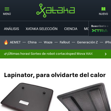
MENÚ
NUEVO
Suscríbete a
ANÁLISIS
XATAKA SELECCIÓN
CIENCIA
MOVILIDAD
HOY SE HABLA DE
AEMET
China
Waze
Fallout
Generación Z
iPh
🌿¡Últimas horas! Sorteo de robot cortacésped Mova ViAX
Lapinator, para olvidarte del calor