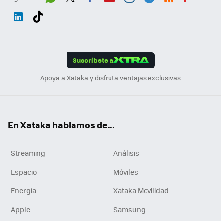
Wh
Twit
Fac
You
Inst
Tele
RSS
Flip
ats
ter
ebo
tub
agr
gra
boa
Link
Tikt
App
ok
e
am
m
rd
edI
ok
Suscríbete a
n
Apoya a Xataka y disfruta ventajas exclusivas
En Xataka hablamos de...
Streaming
Análisis
Espacio
Móviles
Energía
Xataka Movilidad
Apple
Samsung