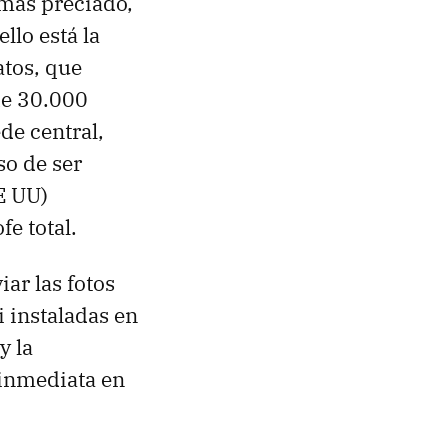
 más preciado,
llo está la
tos, que
de 30.000
de central,
o de ser
E UU)
e total.
ar las fotos
 instaladas en
y la
 inmediata en