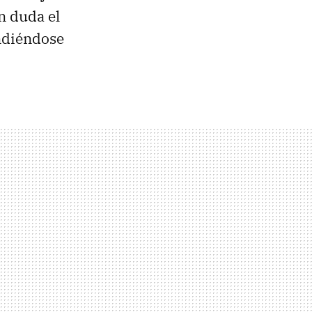
in duda el
endiéndose