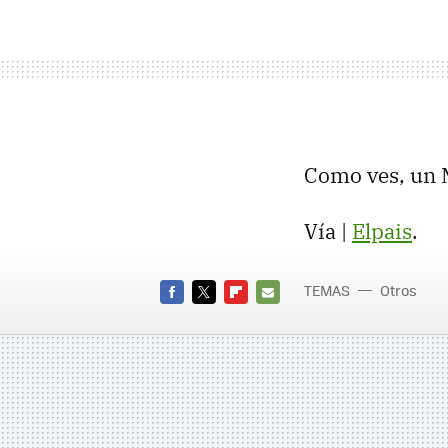
Como ves, un M
Vía |
Elpais
.
TEMAS
Otros
FACEBOOK
TWITTER
FLIPBOARD
E-
MAIL