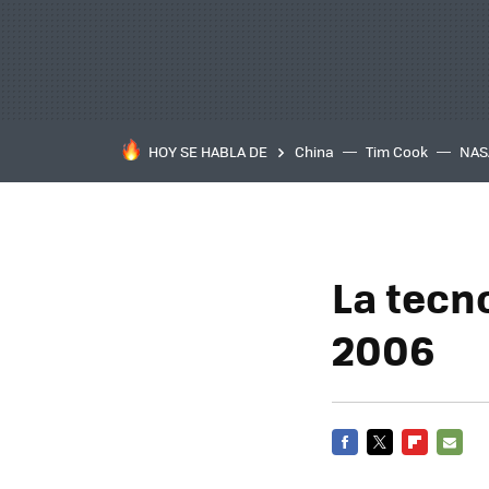
HOY SE HABLA DE
China
Tim Cook
NAS
La tecn
2006
FACEBOOK
TWITTER
FLIPBOARD
E-