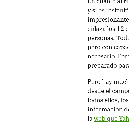
En cuanto al M
y si es instant
impresionante
enlaza los 12 
personas. Todo
pero con capa
necesario. Per
preparado para
Pero hay mucho
desde el campo
todos ellos, lo
información de
la
web que Ya