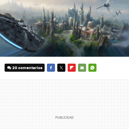
20 comentarios
FACEBOOK
TWITTER
FLIPBOARD
E-
WHATSAPP
MAIL