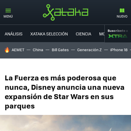
MENÚ
NUEVO
Suscríbete a
ANÁLISIS
XATAKA SELECCIÓN
CIENCIA
MOVILIDAD
HOY SE HABLA DE
AEMET
China
Bill Gates
Generación Z
iPhone 18
La Fuerza es más poderosa que
nunca, Disney anuncia una nueva
expansión de Star Wars en sus
parques