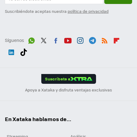
Suscribiéndote aceptas nuestra
política de privacidad
Síguenos
Wh
Twit
Fac
You
Inst
Tele
RSS
Flip
ats
ter
ebo
tub
agr
gra
boa
Link
Tikt
App
ok
e
am
m
rd
edI
ok
Suscríbete a
n
Apoya a Xataka y disfruta ventajas exclusivas
En Xataka hablamos de...
Streaming
Análisis