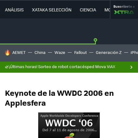
Suscríbete a
ANÁLISIS
XATAKA SELECCIÓN
CIENCIA
MOVILIDAD
HOY SE HABLA DE
AEMET
China
Waze
Fallout
Generación Z
iPh
🌿¡Últimas horas! Sorteo de robot cortacésped Mova ViAX
Keynote de la WWDC 2006 en
Applesfera