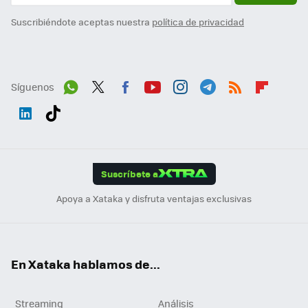
Suscribiéndote aceptas nuestra
política de privacidad
Síguenos
Wh
Twit
Fac
You
Inst
Tele
RSS
Flip
ats
ter
ebo
tub
agr
gra
boa
Link
Tikt
App
ok
e
am
m
rd
edI
ok
Suscríbete a
n
Apoya a Xataka y disfruta ventajas exclusivas
En Xataka hablamos de...
Streaming
Análisis