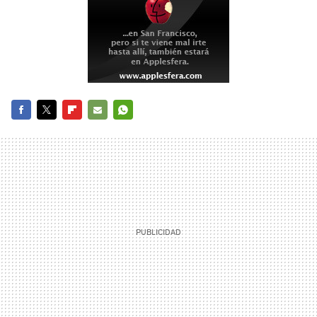
FACEBOOK
TWITTER
FLIPBOARD
E-
WHATSAPP
MAIL