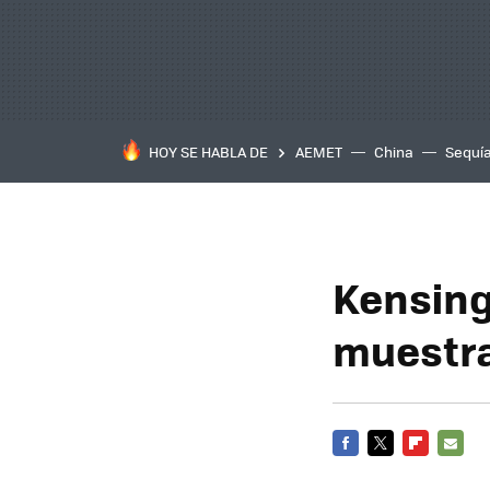
HOY SE HABLA DE
AEMET
China
Sequí
Kensing
muestra
FACEBOOK
TWITTER
FLIPBOARD
E-