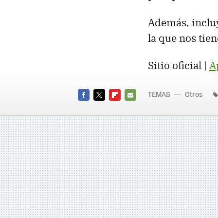
Además, incluy
la que nos tie
Sitio oficial |
A
TEMAS
Otros
FACEBOOK
TWITTER
FLIPBOARD
E-
MAIL