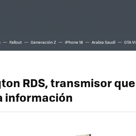
a
Fallout
Generación Z
iPhone 18
Arabia Saudí
GTA VI
ton RDS, transmisor que
 información