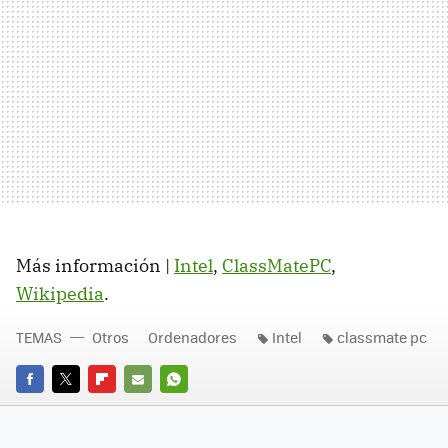
Más información |
Intel
,
ClassMatePC
,
Wikipedia
.
TEMAS
Otros
Ordenadores
Intel
classmate pc
FACEBOOK
TWITTER
FLIPBOARD
E-
WHATSAPP
MAIL