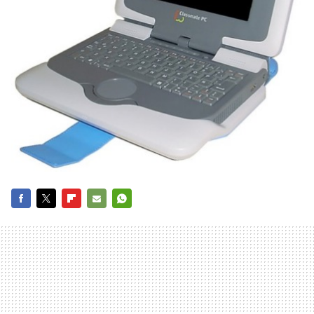
FACEBOOK
TWITTER
FLIPBOARD
E-
WHATSAPP
MAIL