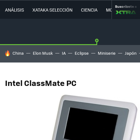
Suscríbete a
ANÁLISIS
XATAKA SELECCIÓN
CIENCIA
MOVILIDAD
HOY SE HABLA DE
China
Elon Musk
IA
Eclipse
Miniserie
Japón
Intel ClassMate PC