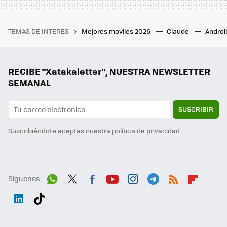
TEMAS DE INTERÉS
Mejores moviles 2026
Claude
Androi
RECIBE "Xatakaletter", NUESTRA NEWSLETTER
SEMANAL
SUSCRIBIR
Suscribiéndote aceptas nuestra
política de privacidad
Síguenos
Wh
Twit
Fac
You
Inst
Tele
RSS
Flip
ats
ter
ebo
tub
agr
gra
boa
Link
Tikt
App
ok
e
am
m
rd