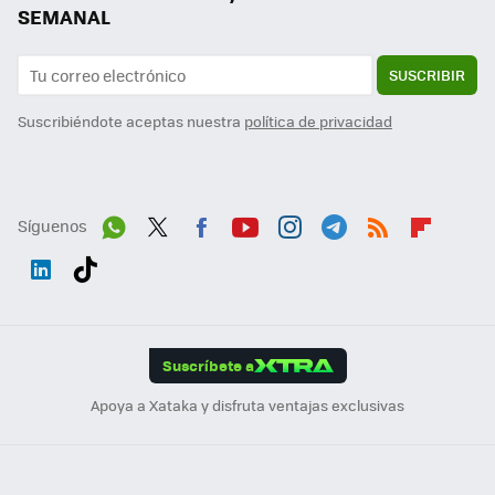
SEMANAL
SUSCRIBIR
Suscribiéndote aceptas nuestra
política de privacidad
Síguenos
Wh
Twit
Fac
You
Inst
Tele
RSS
Flip
ats
ter
ebo
tub
agr
gra
boa
Link
Tikt
App
ok
e
am
m
rd
edI
ok
Suscríbete a
n
Apoya a Xataka y disfruta ventajas exclusivas