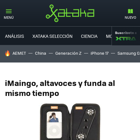
MENÚ
NUEVO
Suscríbete a
ANÁLISIS
XATAKA SELECCIÓN
CIENCIA
MOVILIDAD
HOY SE HABLA DE
AEMET
China
Generación Z
iPhone 17
Samsung G
iMaingo, altavoces y funda al
mismo tiempo