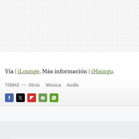
Vía |
iLounge
. Más información |
iMaingo
.
TEMAS
Otros
Música
Audio
FACEBOOK
TWITTER
FLIPBOARD
E-
WHATSAPP
MAIL