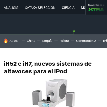
Suscríbete a
ANÁLISIS
XATAKA SELECCIÓN
CIENCIA
MOVILIDAD
HOY SE HABLA DE
AEMET
China
Sequía
Fallout
Generación Z
iP
iH52 e iH7, nuevos sistemas de
altavoces para el iPod