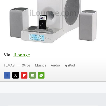
Vía |
iLounge
.
TEMAS
Otros
Música
Audio
iPod
FACEBOOK
TWITTER
FLIPBOARD
E-
WHATSAPP
MAIL