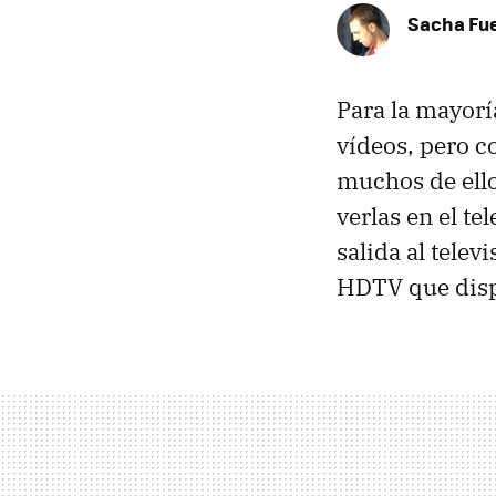
Sacha Fu
Para la mayoría
vídeos, pero c
muchos de ell
verlas en el te
salida al televi
HDTV que disp