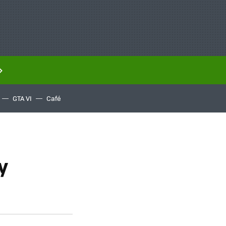
GTA VI
Café
y