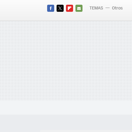
TEMAS
Otros
FACEBOOK
TWITTER
FLIPBOARD
E-
MAIL