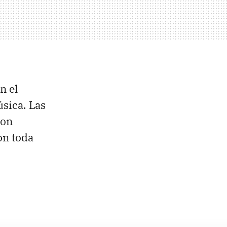
n el
sica. Las
son
on toda