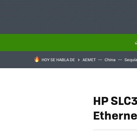
HOY SE HABLA DE
AEMET
China
Sequí
HP SLC3
Etherne