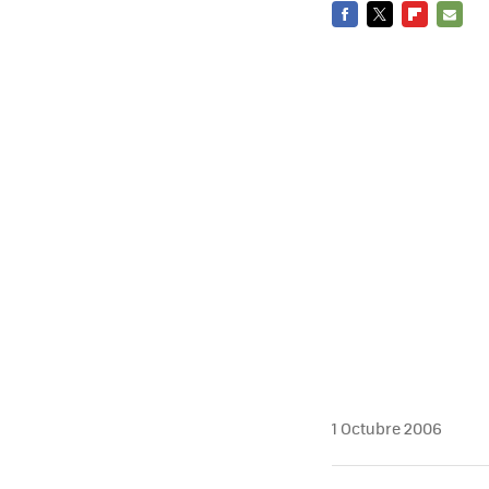
FACEBOOK
TWITTER
FLIPBOARD
E-
MAIL
1 Octubre 2006