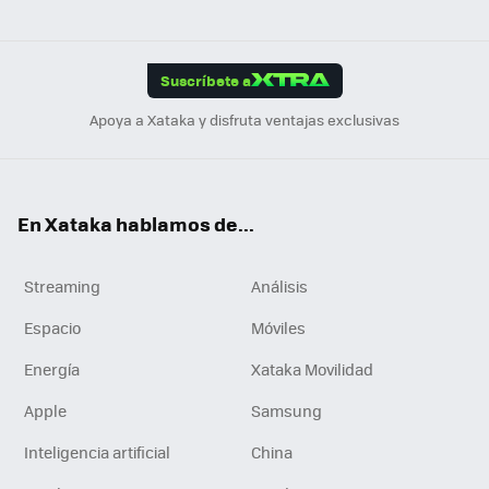
ats
ter
ebo
tub
agr
gra
boa
Link
Tikt
App
ok
e
am
m
rd
edI
ok
Suscríbete a
n
Apoya a Xataka y disfruta ventajas exclusivas
En Xataka hablamos de...
Streaming
Análisis
Espacio
Móviles
Energía
Xataka Movilidad
Apple
Samsung
Inteligencia artificial
China