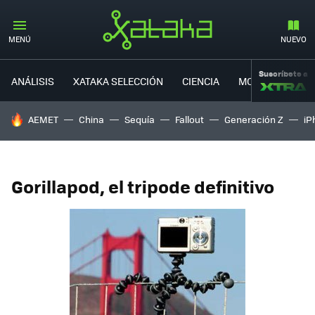
MENÚ
NUEVO
Suscríbete a
ANÁLISIS
XATAKA SELECCIÓN
CIENCIA
MOVILIDAD
HOY SE HABLA DE
AEMET
China
Sequía
Fallout
Generación Z
iP
Gorillapod, el tripode definitivo