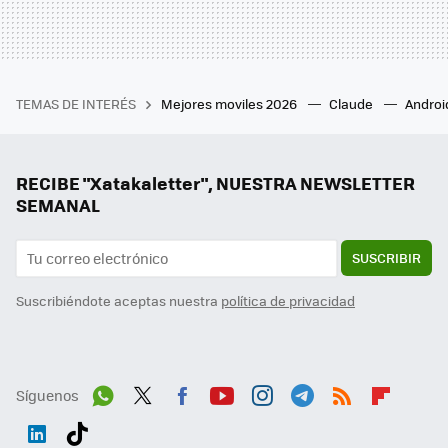
TEMAS DE INTERÉS
Mejores moviles 2026
Claude
Androi
RECIBE "Xatakaletter", NUESTRA NEWSLETTER
SEMANAL
SUSCRIBIR
Suscribiéndote aceptas nuestra
política de privacidad
Síguenos
Wh
Twit
Fac
You
Inst
Tele
RSS
Flip