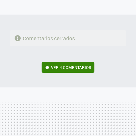
FACEBOOK
TWITTER
FLIPBOARD
E-
WHATSAPP
MAIL
Comentarios cerrados
VER
4 COMENTARIOS