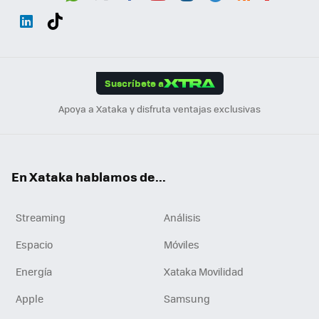
Wh
Twit
Fac
You
Inst
Tele
RSS
Flip
ats
ter
ebo
tub
agr
gra
boa
Link
Tikt
App
ok
e
am
m
rd
edI
ok
Suscríbete a
n
Apoya a Xataka y disfruta ventajas exclusivas
En Xataka hablamos de...
Streaming
Análisis
Espacio
Móviles
Energía
Xataka Movilidad
Apple
Samsung