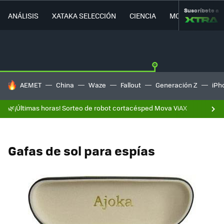
Suscríbete a
ANÁLISIS
XATAKA SELECCIÓN
CIENCIA
MOVILIDAD
HOY SE HABLA DE
AEMET
China
Waze
Fallout
Generación Z
iPh
🌿¡Últimas horas! Sorteo de robot cortacésped Mova ViAX
Gafas de sol para espías