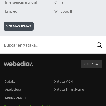
Inteligencia artificial
China
Empleo
Windows 11
VER MÁS TEMAS
BUSCA
SUBIR
Xataka
Xataka Móvil
Applesfera
Xataka Smart Home
Mundo Xiaomi