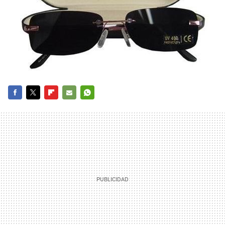
FACEBOOK
TWITTER
FLIPBOARD
E-
WHATSAPP
MAIL