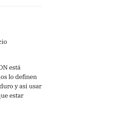
cio
ON está
os lo definen
duro y así usar
que estar