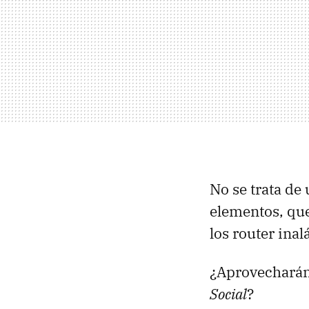
No se trata de
elementos, que
los router ina
¿Aprovecharán
Social
?