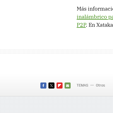
Más informaci
inalámbrico p
P2P
. En Xataka
TEMAS
Otros
FACEBOOK
TWITTER
FLIPBOARD
E-
MAIL