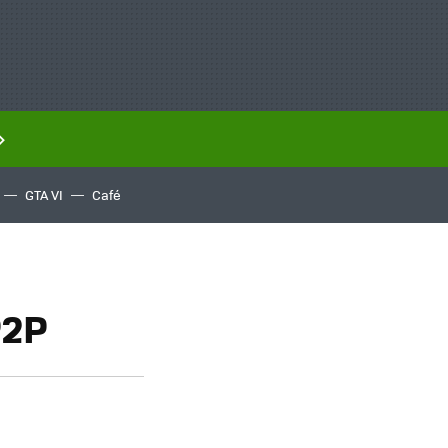
GTA VI
Café
P2P