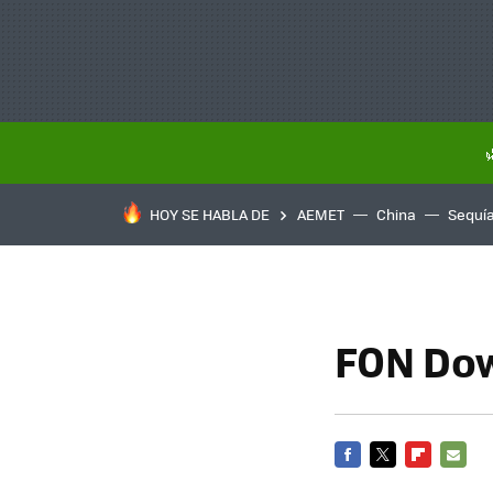
HOY SE HABLA DE
AEMET
China
Sequí
FON Dow
FACEBOOK
TWITTER
FLIPBOARD
E-